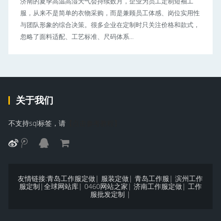
济南的夏季高温高湿天气会持续数月，企业为员工定制短袖工
服，从来不是简单的衣物采购，而是兼顾员工体感、岗位实用性
与团队形象的综合决策。很多企业在定制时只关注价格和款式，
忽略了面料适配、工艺标准、尺码体系...
关于我们
不支持sql标签，请
【点击参考教程】
友情链接:
青岛工作服定做
|
服装定做
|
青岛工作服
|
滨州工作
服定制
|
全球网站库
|
0460网站之家
|
济南工作服定做
|
工作
服批发定制
|