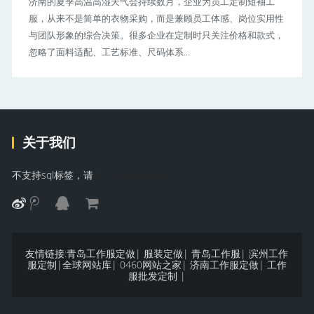
济南的夏季高温高湿天气会持续数月，企业为员工定制短袖工
服，从来不是简单的衣物采购，而是兼顾员工体感、岗位实用性
与团队形象的综合决策。很多企业在定制时只关注价格和款式，
忽略了面料适配、工艺标准、尺码体系...
关于我们
不支持sql标签，请
【点击参考教程】
友情链接:
青岛工作服定做
|
服装定做
|
青岛工作服
|
滨州工作
服定制
|
全球网站库
|
0460网站之家
|
济南工作服定做
|
工作
服批发定制
|