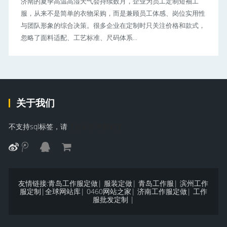
济南的夏季高温高湿天气会持续数月，企业为员工定制短袖工
服，从来不是简单的衣物采购，而是兼顾员工体感、岗位实用性
与团队形象的综合决策。很多企业在定制时只关注价格和款式，
忽略了面料适配、工艺标准、尺码体系...
关于我们
不支持sql标签，请
【点击参考教程】
友情链接:
青岛工作服定做
|
服装定做
|
青岛工作服
|
滨州工作
服定制
|
全球网站库
|
0460网站之家
|
济南工作服定做
|
工作
服批发定制
|