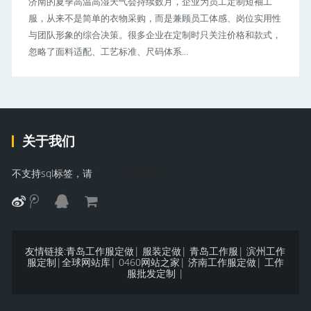
济南的夏季高温高湿天气会持续数月，企业为员工定制短袖工
服，从来不是简单的衣物采购，而是兼顾员工体感、岗位实用性
与团队形象的综合决策。很多企业在定制时只关注价格和款式，
忽略了面料适配、工艺标准、尺码体系...
关于我们
不支持sql标签，请
【点击参考教程】
友情链接:
青岛工作服定做
|
服装定做
|
青岛工作服
|
滨州工作
服定制
|
全球网站库
|
0460网站之家
|
济南工作服定做
|
工作
服批发定制
|