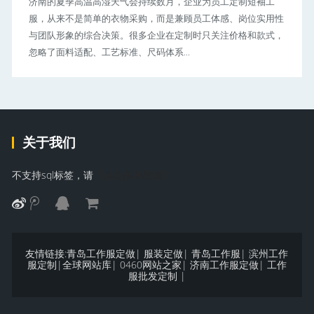
济南的夏季高温高湿天气会持续数月，企业为员工定制短袖工
服，从来不是简单的衣物采购，而是兼顾员工体感、岗位实用性
与团队形象的综合决策。很多企业在定制时只关注价格和款式，
忽略了面料适配、工艺标准、尺码体系...
关于我们
不支持sql标签，请
【点击参考教程】
友情链接:
青岛工作服定做
|
服装定做
|
青岛工作服
|
滨州工作
服定制
|
全球网站库
|
0460网站之家
|
济南工作服定做
|
工作
服批发定制
|