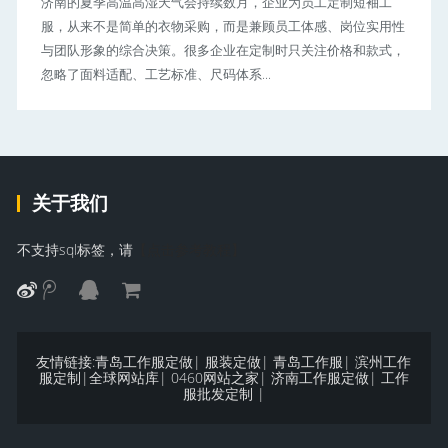
济南的夏季高温高湿天气会持续数月，企业为员工定制短袖工
服，从来不是简单的衣物采购，而是兼顾员工体感、岗位实用性
与团队形象的综合决策。很多企业在定制时只关注价格和款式，
忽略了面料适配、工艺标准、尺码体系...
关于我们
不支持sql标签，请
【点击参考教程】
友情链接:
青岛工作服定做
|
服装定做
|
青岛工作服
|
滨州工作
服定制
|
全球网站库
|
0460网站之家
|
济南工作服定做
|
工作
服批发定制
|