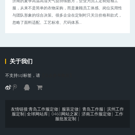
济南的夏季高温高湿天气会持续数月，企业为员工定制短袖工
服，从来不是简单的衣物采购，而是兼顾员工体感、岗位实用性
与团队形象的综合决策。很多企业在定制时只关注价格和款式，
忽略了面料适配、工艺标准、尺码体系...
关于我们
不支持sql标签，请
【点击参考教程】
友情链接:
青岛工作服定做
|
服装定做
|
青岛工作服
|
滨州工作
服定制
|
全球网站库
|
0460网站之家
|
济南工作服定做
|
工作
服批发定制
|