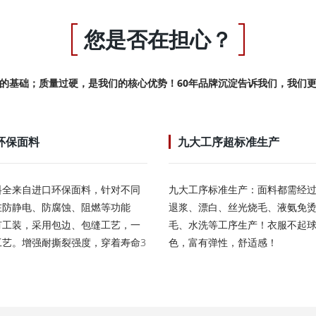
您是否在担心？
的基础；质量过硬，是我们的核心优势！60年品牌沉淀告诉我们，我们
环保面料
九大工序超标准生产
料全来自进口环保面料，针对不同
九大工序标准生产：面料都需经
在防静电、防腐蚀、阻燃等功能
退浆、漂白、丝光烧毛、液氨免
有工装，采用包边、包缝工艺，一
毛、水洗等工序生产！衣服不起
工艺。增强耐撕裂强度，穿着寿命3
色，富有弹性，舒适感！
！