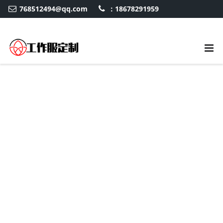
768512494@qq.com
：18678291959