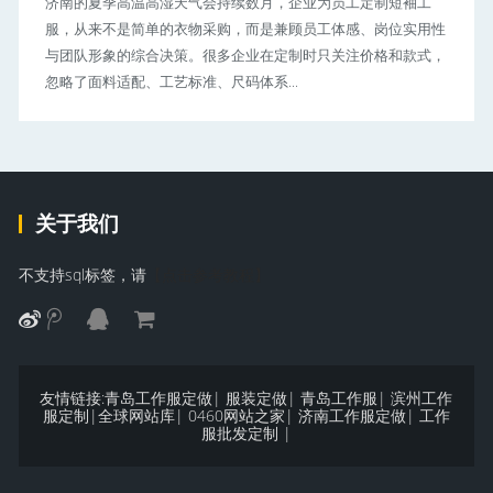
济南的夏季高温高湿天气会持续数月，企业为员工定制短袖工
服，从来不是简单的衣物采购，而是兼顾员工体感、岗位实用性
与团队形象的综合决策。很多企业在定制时只关注价格和款式，
忽略了面料适配、工艺标准、尺码体系...
关于我们
不支持sql标签，请
【点击参考教程】
友情链接:
青岛工作服定做
|
服装定做
|
青岛工作服
|
滨州工作
服定制
|
全球网站库
|
0460网站之家
|
济南工作服定做
|
工作
服批发定制
|