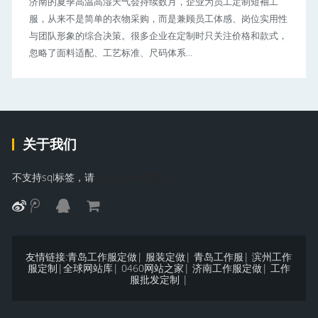
济南的夏季高温高湿天气会持续数月，企业为员工定制短袖工
服，从来不是简单的衣物采购，而是兼顾员工体感、岗位实用性
与团队形象的综合决策。很多企业在定制时只关注价格和款式，
忽略了面料适配、工艺标准、尺码体系...
关于我们
不支持sql标签，请
【点击参考教程】
友情链接:
青岛工作服定做
|
服装定做
|
青岛工作服
|
滨州工作
服定制
|
全球网站库
|
0460网站之家
|
济南工作服定做
|
工作
服批发定制
|