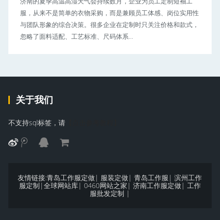
济南的夏季高温高湿天气会持续数月，企业为员工定制短袖工
服，从来不是简单的衣物采购，而是兼顾员工体感、岗位实用性
与团队形象的综合决策。很多企业在定制时只关注价格和款式，
忽略了面料适配、工艺标准、尺码体系...
关于我们
不支持sql标签，请
【点击参考教程】
友情链接:
青岛工作服定做
|
服装定做
|
青岛工作服
|
滨州工作
服定制
|
全球网站库
|
0460网站之家
|
济南工作服定做
|
工作
服批发定制
|