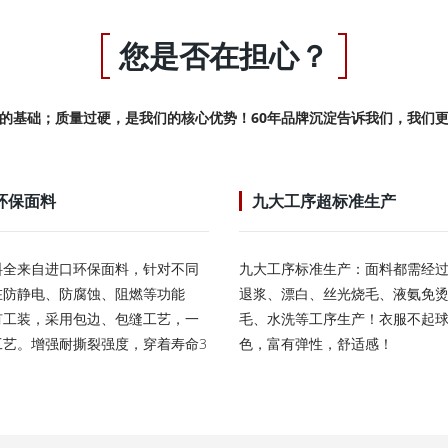
您是否在担心？
的基础；质量过硬，是我们的核心优势！60年品牌沉淀告诉我们，我们
环保面料
九大工序超标准生产
料全来自进口环保面料，针对不同
九大工序标准生产：面料都需经
在防静电、防腐蚀、阻燃等功能
退浆、漂白、丝光烧毛、液氨免
有工装，采用包边、包缝工艺，一
毛、水洗等工序生产！衣服不起
工艺。增强耐撕裂强度，穿着寿命3
色，富有弹性，舒适感！
！