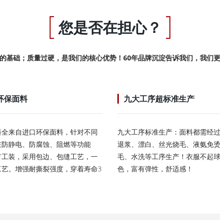
您是否在担心？
的基础；质量过硬，是我们的核心优势！60年品牌沉淀告诉我们，我们
环保面料
九大工序超标准生产
料全来自进口环保面料，针对不同
九大工序标准生产：面料都需经
在防静电、防腐蚀、阻燃等功能
退浆、漂白、丝光烧毛、液氨免
有工装，采用包边、包缝工艺，一
毛、水洗等工序生产！衣服不起
工艺。增强耐撕裂强度，穿着寿命3
色，富有弹性，舒适感！
！