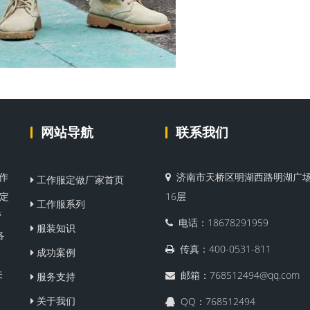
网站导航
联系我们
作
济南市天桥区明湖西路明湖广场
工作服定做厂家首页
服定
16层
工作服系列
营
电话：18678291959
服装知识
各
传真：400-0531-811
成功案例
关
邮箱：768512494@qq.com
服务支持
关于我们
QQ：768512494