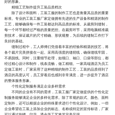
好的形象。
精细工艺制作提升工装品质档次
除了设计和面料，工装工服的制作工艺也是衡量其品质的重要
标准。专业的工装工服厂家定做拥有先进的生产设备和精湛的制作
工艺，能够确保每一件工装都达到高品质的标准。从裁剪到缝制，
每一个环节都经过严格的质量把控。在裁剪环节，采用电脑精准裁
剪技术，保证裁片的尺寸精确、形状规整，为后续的缝制工作打下
良好的基础。
缝制过程中，工人师傅们凭借着丰富的经验和精湛的技艺，将
各个裁片完美拼接在一起。采用高强度的缝纫线，确保缝线牢固，
不易脱线。同时，注重细节处理，如领口、袖口、口袋等部位，都
经过精心设计和制作，线条流畅，做工精细。一家高端酒店为员工
定做工装时，厂家采用了这种精细的制作工艺，工装的品质得到了
酒店的高度认可，员工穿着后也感到非常满意，进一步提升了酒店
的整体服务形象。
个性化定制服务满足企业多样需求
不同的企业有不同的需求，工装工服厂家定做提供的个性化定
制服务能够满足企业的多样化需求。除了常规的款式、颜色、面料
定制外，还可以根据企业的特殊要求进行个性化设计。例如，一些
企业希望在工装上添加企业的标志、名称或特定的宣传标语，厂家
可以通过刺绣、印花、烫金等工艺将其完美呈现。