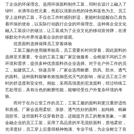
了企业的环保理念。选用环保面料制作工装，同时在设计上融入了
绿叶、水滴等自然元素，色彩以清新自然的绿色和蓝色为主。员工
穿上这样的工装，不仅在工作时感到舒适，更能时刻提醒自己肩负
着环保的使命，以实际行动践行企业的环保理念。这种将企业文化
融入工装设计的做法，让工装成为了企业文化的移动宣传牌，在潜
移默化中向外界传递着企业的价值观。
优质面料选择保障员工穿着体验
工装工服的使用频率较高，员工需要长时间穿着，因此面料的
选择至关重要。专业的工装工服厂家定做服务，会根据不同的工作
环境和需求，提供多种优质面料供企业选择。对于在户外工作的员
工，如建筑工人、快递员等，厂家会选用耐磨、防风、防水、透气
的面料。这种面料能够有效抵御恶劣天气的影响，保证员工在工作
时的舒适度和安全性。例如，采用高强度的尼龙面料，经过特殊工
艺处理后，具有出色的耐磨性能，能够经受住户外复杂环境的考
验。
而对于在办公室工作的员工，工装工服的面料则更注重舒适性
和质感。厂家会选用柔软、亲肤、透气性好的面料，如纯棉、棉麻
混纺等。这些面料不仅穿着舒适，还能提升员工的整体形象。一家
金融企业的员工工装，采用了高品质的羊毛混纺面料，质地柔软，
光泽度好，员工穿上后显得精神饱满、专业干练，为企业树立了良