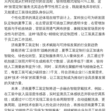
天内完成从打样到交付的全流程，较传统模式缩短40%工期。这
种“按需定制”服务尤其适合季节性用工企业，既能避免库存积压，
又能通过工装强化团队身份认同。
个性化需求的满足还体现在细节设计上。某科技公司为研发团
队定制的夏季工装，在左臂设置可插放工牌的透明卡套，右臂增加
笔插与手机收纳袋，背部采用透气网布拼接，兼顾实验室场景的专
业性与舒适性。这种“场景化+精细化”的定制思维，让工装真正服务
于员工的工作流程。
济南夏季工装定制：技术赋能与可持续发展的行业新趋势
随着济南“工业强市”战略的推进，夏季工装定制行业正加速向
智能化、绿色化转型。某定制服务商引入AI量体技术，员工通过手
机拍摄三张照片即可生成精准尺寸数据，误差率低于1厘米，较传
统人工测量效率提升5倍。同时，采用再生聚酯纤维与植物染色工
艺，每套工装可减少碳排放2.3千克，符合济南企业ESG发展需求。
这种“技术+环保”的双重升级，让工装定制成为推动行业高质量发展
的关键力量。
未来，济南夏季工装定制将进一步融合智能穿戴技术。例如，
在工装中嵌入温湿度传感器，实时监测员工体感状态并联动空调系
统；或通过RFID芯片实现工装全生命周期管理，自动提醒洗涤、更
换周期。这种技术创新与人性化设计的结合，将推动济南夏季工装
定制从“功能性产品”升级为“智能服务”，持续赋能企业与员工的共同