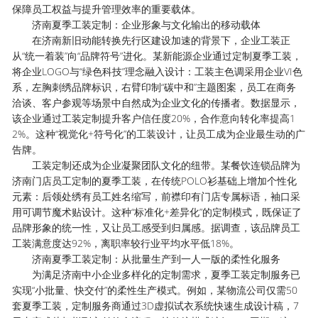
保障员工权益与提升管理效率的重要载体。
济南夏季工装定制：企业形象与文化输出的移动载体
在济南新旧动能转换先行区建设加速的背景下，企业工装正
从“统一着装”向“品牌符号”进化。某新能源企业通过定制夏季工装，
将企业LOGO与“绿色科技”理念融入设计：工装主色调采用企业VI色
系，左胸刺绣品牌标识，右臂印制“碳中和”主题图案，员工在商务
洽谈、客户参观等场景中自然成为企业文化的传播者。数据显示，
该企业通过工装定制提升客户信任度20%，合作意向转化率提高1
2%。这种“视觉化+符号化”的工装设计，让员工成为企业最生动的广
告牌。
工装定制还成为企业凝聚团队文化的纽带。某餐饮连锁品牌为
济南门店员工定制的夏季工装，在传统POLO衫基础上增加个性化
元素：后领处绣有员工姓名缩写，前襟印有门店专属标语，袖口采
用可调节魔术贴设计。这种“标准化+差异化”的定制模式，既保证了
品牌形象的统一性，又让员工感受到归属感。据调查，该品牌员工
工装满意度达92%，离职率较行业平均水平低18%。
济南夏季工装定制：从批量生产到一人一版的柔性化服务
为满足济南中小企业多样化的定制需求，夏季工装定制服务已
实现“小批量、快交付”的柔性生产模式。例如，某物流公司仅需50
套夏季工装，定制服务商通过3D虚拟试衣系统快速生成设计稿，7