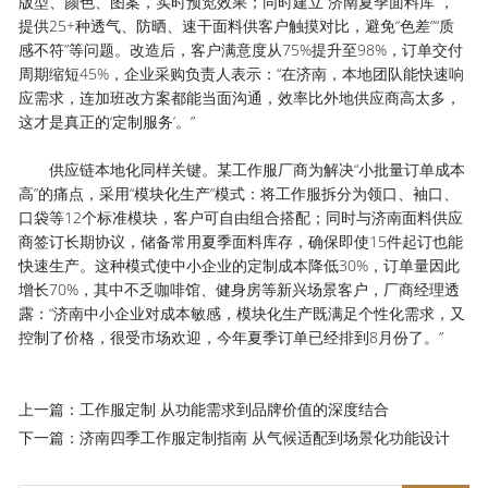
版型、颜色、图案，实时预览效果；同时建立“济南夏季面料库”，
提供25+种透气、防晒、速干面料供客户触摸对比，避免“色差”“质
感不符”等问题。改造后，客户满意度从75%提升至98%，订单交付
周期缩短45%，企业采购负责人表示：“在济南，本地团队能快速响
应需求，连加班改方案都能当面沟通，效率比外地供应商高太多，
这才是真正的‘定制服务’。”
供应链本地化同样关键。某工作服厂商为解决“小批量订单成本
高”的痛点，采用“模块化生产”模式：将工作服拆分为领口、袖口、
口袋等12个标准模块，客户可自由组合搭配；同时与济南面料供应
商签订长期协议，储备常用夏季面料库存，确保即使15件起订也能
快速生产。这种模式使中小企业的定制成本降低30%，订单量因此
增长70%，其中不乏咖啡馆、健身房等新兴场景客户，厂商经理透
露：“济南中小企业对成本敏感，模块化生产既满足个性化需求，又
控制了价格，很受市场欢迎，今年夏季订单已经排到8月份了。”
上一篇：工作服定制 从功能需求到品牌价值的深度结合
下一篇：济南四季工作服定制指南 从气候适配到场景化功能设计