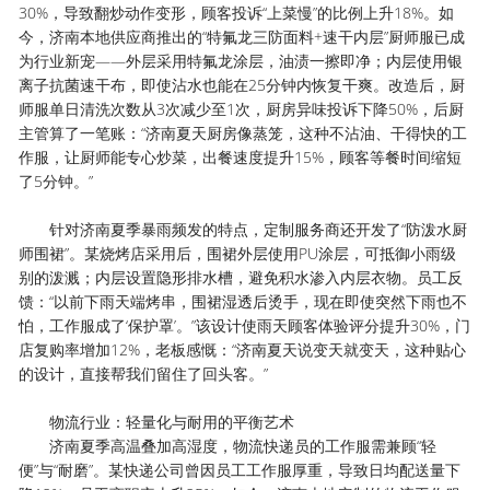
30%，导致翻炒动作变形，顾客投诉“上菜慢”的比例上升18%。如
今，济南本地供应商推出的“特氟龙三防面料+速干内层”厨师服已成
为行业新宠——外层采用特氟龙涂层，油渍一擦即净；内层使用银
离子抗菌速干布，即使沾水也能在25分钟内恢复干爽。改造后，厨
师服单日清洗次数从3次减少至1次，厨房异味投诉下降50%，后厨
主管算了一笔账：“济南夏天厨房像蒸笼，这种不沾油、干得快的工
作服，让厨师能专心炒菜，出餐速度提升15%，顾客等餐时间缩短
了5分钟。”
针对济南夏季暴雨频发的特点，定制服务商还开发了“防泼水厨
师围裙”。某烧烤店采用后，围裙外层使用PU涂层，可抵御小雨级
别的泼溅；内层设置隐形排水槽，避免积水渗入内层衣物。员工反
馈：“以前下雨天端烤串，围裙湿透后烫手，现在即使突然下雨也不
怕，工作服成了‘保护罩’。”该设计使雨天顾客体验评分提升30%，门
店复购率增加12%，老板感慨：“济南夏天说变天就变天，这种贴心
的设计，直接帮我们留住了回头客。”
物流行业：轻量化与耐用的平衡艺术
济南夏季高温叠加高湿度，物流快递员的工作服需兼顾“轻
便”与“耐磨”。某快递公司曾因员工工作服厚重，导致日均配送量下