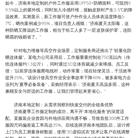
如今，济南本地定制的户外工作服采用UPF50+防晒面料，可阻挡9
9.5%以上的紫外线；同时加入冷感纤维，接触皮肤时产生3-5℃的降
温效果。实测显示，新工作服可使户外作业人员体表温度降低5-
7℃，晒伤案例减少95%，项目负责人感慨：“济南夏天太阳毒，这
种防晒又降温的工作服，相当于给工人多了一层‘皮肤保护罩’，连防
晒霜的钱都省了。”
针对电力维修等高空作业场景，定制服务商还推出了“轻量化防
晒连体服”。某电力公司采用后，工作服重量控制在750克以内（传
统连体服约1.3公斤），同时通过3D立体剪裁减少束缚感。员工反
馈：“以前穿连体服爬电线杆，动作笨重；现在轻便灵活，干活效率
提升25%。”该设计使高空作业安全事故率下降40%，被多家电力企
业列为“夏季必备装备”，采购经理表示：“济南夏天高温多雨，这种
兼顾安全与舒适的工作服，让我们管理起来更省心。”
济南本地定制：从需求洞察到快速交付的全链条优势
济南夏季工作服定制的成功，离不开“本地化服务”的深度适
配。某服装企业曾因与外地供应商沟通不畅，导致首批300件工作
服因尺码偏差返工率高达35%。后续选择济南本地团队后，设计师
上门为员工测量身材数据，使用“3D虚拟试衣”技术让客户在线调整