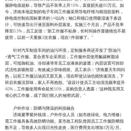
服静电值超标，导致产品不良率上升10%，直接损失超80万元。如
今，济南本地定制的电子车间工作服采用导电纤维与棉混纺面料，
静电值控制在国标要求的1/4以内；袖口和领口使用吸湿速干条设
计，可快速导出汗液至面料外层蒸发。实施三个月后，产品不良率
降至0.3%，员工反馈：“新工作服不粘身，长时间操作显微镜也不易
疲劳，以前一天要换3次衣服，现在1件就够了。”
针对汽车制造车间的油污环境，定制服务商还开发了“防油污
+透气”工作服。某合资车企采用后，工作服外层使用氟碳树脂涂
层，可抵御机油、冷却液等常见工业液体的渗透；内层设置可拆卸
式活性炭吸附层，有效减少异味残留。员工表示：“济南夏天车间闷
热，以前工作服沾油后又脏又臭，现在即使沾油也能快速清洗，下
班后衣服没异味，家人不再抱怨。”该设计使员工主动清洗频率提升
40%，工作服使用寿命延长50%，采购负责人透露：“这种既实用又
省心的工作服，成了我们留人的‘秘密武器’。”
户外作业：防晒与降温的科技融合
济南夏季紫外线强，户外作业人员（如市政绿化、电力维修）
需工作服具备高效防晒功能。某市政工程队曾因员工工作服防晒指
数不足，导致多人出现日光性皮炎，医疗费用支出增加3万元/月。