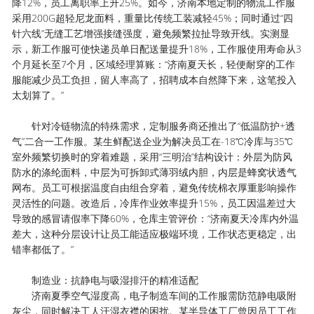
降12%，员工离职率上升25%。如今，济南本地定制的物流工作服
采用200G超轻尼龙面料，重量比传统工装减轻45%；同时通过“四
针六线”无缝工艺增强接缝强度，避免频繁拉扯导致开线。实测显
示，新工作服可使快递员单日配送量提升18%，工作服使用寿命从3
个月延长至7个月，区域经理算账：“济南夏天长，轻便耐穿的工作
服能减少员工负担，留人率高了，招聘成本自然降下来，这笔投入
太划算了。”
针对冷链物流的特殊需求，定制服务商还推出了“低温防护+透
气”二合一工作服。某生鲜配送企业为解决员工在-18℃冷库与35℃
室外频繁切换时的穿着难题，采用“三明治”结构设计：外层为防风
防水的涤纶面料，中层为可拆卸式薄羽绒内胆，内层是蜂窝状透气
网布。员工可根据温度自由组合穿着，避免传统棉衣厚重影响操作
灵活性的问题。改造后，冷库作业效率提升15%，员工因温差过大
导致的感冒请假率下降60%，仓库主管评价：“济南夏天冷库内外温
差大，这种分层设计让员工能适应极端环境，工作状态更稳定，出
错率都低了。”
制造业：抗静电与吸湿排汗的精准适配
济南夏季空气湿度高，电子制造车间的工作服需防范静电吸附
灰尘，同时解决工人汗湿衣襟的困扰。某半导体工厂曾因员工工作