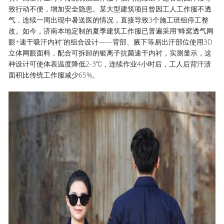
致行动不便，增加安全隐患。某大型建筑项目曾因工人工作服不透
气，连续一周出现中暑送医的情况，直接导致3个施工班组停工整
改。如今，济南本地定制的夏季建筑工作服已普遍采用“蜂窝透气网
眼+速干吸汗内衬”的组合设计——背部、腋下等易出汗部位使用3D
立体网眼面料，配合可拆卸的银离子抗菌速干内衬，实测显示，这
种设计可使体表温度降低2-3℃，连续作业4小时后，工人后背汗渍
面积比传统工作服减少65%。