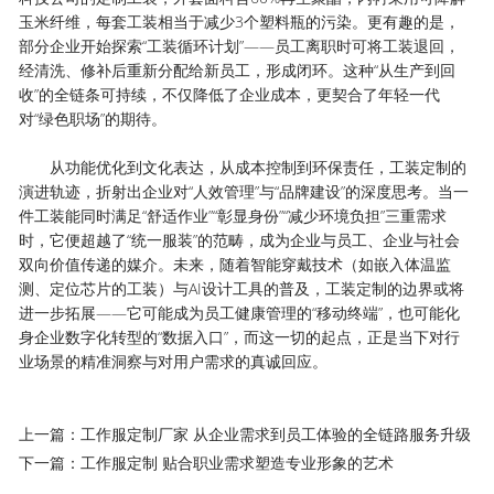
玉米纤维，每套工装相当于减少3个塑料瓶的污染。更有趣的是，
部分企业开始探索“工装循环计划”——员工离职时可将工装退回，
经清洗、修补后重新分配给新员工，形成闭环。这种“从生产到回
收”的全链条可持续，不仅降低了企业成本，更契合了年轻一代
对“绿色职场”的期待。
从功能优化到文化表达，从成本控制到环保责任，工装定制的
演进轨迹，折射出企业对“人效管理”与“品牌建设”的深度思考。当一
件工装能同时满足“舒适作业”“彰显身份”“减少环境负担”三重需求
时，它便超越了“统一服装”的范畴，成为企业与员工、企业与社会
双向价值传递的媒介。未来，随着智能穿戴技术（如嵌入体温监
测、定位芯片的工装）与AI设计工具的普及，工装定制的边界或将
进一步拓展——它可能成为员工健康管理的“移动终端”，也可能化
身企业数字化转型的“数据入口”，而这一切的起点，正是当下对行
业场景的精准洞察与对用户需求的真诚回应。
上一篇：工作服定制厂家 从企业需求到员工体验的全链路服务升级
下一篇：工作服定制 贴合职业需求塑造专业形象的艺术