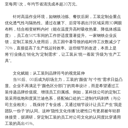
至每周1次，年均节省清洗成本超20万元。
针对高温作业环境，如钢铁冶炼、餐饮后厨，工装定制会重点
优化透气性与隔热性。通过在腋下、后背等易出汗区域采用3D网眼
布料，结合相变材料内衬（能在温度升高时吸收热量、降低体感温
度），员工在50℃车间的工作舒适度显著提升。一家钢铁企业反
馈，定制工装投入使用后，员工因中暑导致的临时停工次数减少了
70%，直接提高了生产线运转效率。这些细节的改进，本质上是
将“行业痛点”转化为“定制需求”，让工装从“统一着装”升级为“生产工
具”。
文化赋能：从工装到品牌符号的视觉延伸
当90后、00后成为职场主力，工装的“颜值”与“个性”需求日益凸
显。企业不再满足于“颜色区分部门”的简单设计，而是希望通过工
装传递品牌价值观、增强员工归属感。例如，某科技公司的定制工
装采用低饱和度莫兰迪色系，搭配袖口处的二进制代码刺绣（与公
司主业相关），既保持了专业感，又通过细节设计让员工产生“我是
团队一份子”的认同。这种“隐性文化传播”比硬性口号更易被年轻群
体接受，据调研，穿定制工装的员工对公司文化的认同度比穿通用
工装的高出45%。