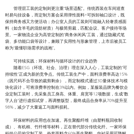
管理层工装的定制则更注重“场景适配”。传统西装在车间巡查
时易勾挂设备，而定制方案会采用弹性面料+可拆卸袖口设计，既
保持商务感又方便活动；办公室人员的工装则可能融入轻奢质感面
料（如含羊毛的混纺材质）与极简剪裁，匹配会议、客户接待等场
景。一家物流企业为高管定制的“商务休闲风”工装，通过隐藏式笔
袋、多功能口袋等设计，兼顾了实用性与形象管理，上市后被员工
称为“最懂职场需求的战袍”。
可持续实践：环保材料与循环设计的行业趋势
随着ESG（环境、社会、治理）理念深入人心，工装定制的“可
持续性”正成为新的竞争点。传统工装生产中，面料浪费率高达15%
（因尺码不合导致的裁剪剩余），而定制模式通过3D量体技术与模
块化设计，可将浪费率控制在3%以内。例如，某服装品牌为餐饮企
业定制工装时，先采集员工身高、体重、肩宽等12项数据，生成“数
字人台”进行虚拟试穿，再调整版型，最终成品合身率从70%提升至
98%，减少了大量返工与面料损耗。
环保材料的应用也在加速。再生聚酯纤维（由塑料瓶回收制
成）、有机棉、竹纤维等材料，正在替代部分传统化纤。一家环保
科技公司的定制工装，外套面料含60%再生聚酯，内衬采用可降解