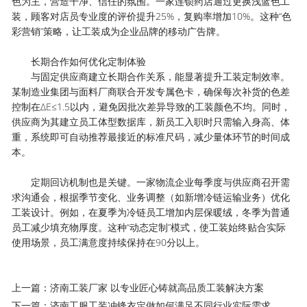
色为主，营造干净、信任的氛围。一家连锁药店通过更换浅蓝色工
装，顾客对店员专业度的评价提升25%，复购率增加10%。这种“色
彩营销”策略，让工装成为企业品牌的移动广告牌。
长期合作如何优化定制体验
与固定供应商建立长期合作关系，能显著提升工装定制效率。
某制造业集团与面料厂商联合开发专属色卡，确保每次补货的色差
控制在ΔE≤1.5以内，避免因批次差异导致的工装颜色不均。同时，
供应商为其建立员工体型数据库，新员工入职时只需输入身高、体
重，系统即可自动推荐最接近的标准尺码，减少量体环节的时间成
本。
定期回访机制也是关键。一家物流企业每季度与供应商召开需
求沟通会，根据季节变化、业务调整（如新增冷链运输业务）优化
工装设计。例如，在夏季为冷链员工增加内层保暖绒，冬季为普通
员工减少填充物厚度。这种“动态定制”模式，使工装始终贴合实际
使用场景，员工满意度持续保持在90分以上。
上一篇：济南工装厂家 以专业匠心铸就高品质工装解决方案
下一篇：济南工服工装冲锋衣定做如何满足不同行业实际需求