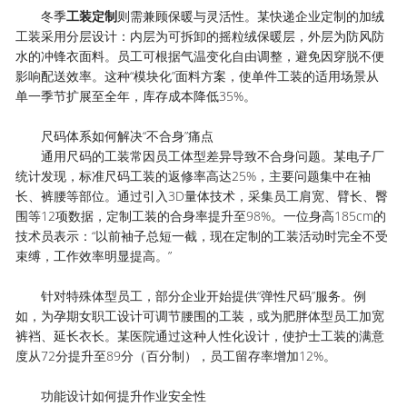
冬季
工装定制
则需兼顾保暖与灵活性。某快递企业定制的加绒
工装采用分层设计：内层为可拆卸的摇粒绒保暖层，外层为防风防
水的冲锋衣面料。员工可根据气温变化自由调整，避免因穿脱不便
影响配送效率。这种“模块化”面料方案，使单件工装的适用场景从
单一季节扩展至全年，库存成本降低35%。
尺码体系如何解决“不合身”痛点
通用尺码的工装常因员工体型差异导致不合身问题。某电子厂
统计发现，标准尺码工装的返修率高达25%，主要问题集中在袖
长、裤腰等部位。通过引入3D量体技术，采集员工肩宽、臂长、臀
围等12项数据，定制工装的合身率提升至98%。一位身高185cm的
技术员表示：“以前袖子总短一截，现在定制的工装活动时完全不受
束缚，工作效率明显提高。”
针对特殊体型员工，部分企业开始提供“弹性尺码”服务。例
如，为孕期女职工设计可调节腰围的工装，或为肥胖体型员工加宽
裤裆、延长衣长。某医院通过这种人性化设计，使护士工装的满意
度从72分提升至89分（百分制），员工留存率增加12%。
功能设计如何提升作业安全性