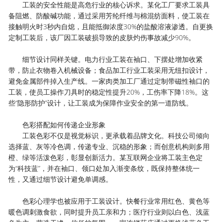
工装的安全性能是高危行业的核心诉求。某化工厂要求工装具
备阻燃、防酸碱功能，通过采用芳纶纤维与棉混纺面料，使工装在
接触明火时3秒内自熄，且能抵御浓度30%的盐酸溶液渗透。自更换
定制工装后，该厂因工装破损导致的皮肤灼伤事故减少90%。
细节设计同样关键。电力行业工装在袖口、下摆处增加收紧
带，防止衣物卷入机械设备；食品加工行业工装采用无纽扣设计，
避免金属部件掉入生产线。一家肉类加工厂通过定制带磁性袖口的
工装，使员工操作刀具时的稳定性提升20%，工伤率下降18%。这
些“隐形防护”设计，让工装成为保障作业安全的第一道防线。
色彩搭配如何传递企业形象
工装色彩不仅是视觉标识，更承载着品牌文化。科技公司倾向
选择蓝、灰等冷色调，传递专业、沉稳的形象；而创意机构则多用
橙、绿等活泼色彩，彰显创新活力。某互联网企业将工装主色定
为“科技蓝”，并在袖口、领口处加入渐变条纹，既保持整体统一
性，又通过细节设计避免单调感。
色彩心理学也被应用于工装设计。快餐行业常用红色、黄色等
暖色调刺激食欲，同时提升员工亲和力；医疗行业则以白色、浅蓝