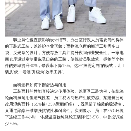
职业属性也直接影响设计细节。办公室行政人员需要简约得体
的正装式工装，以维护企业形象；而物流仓库的搬运工则需多口
袋、反光条的设计，方便存放工具并提升夜间作业安全性。一家电
商仓库通过定制带磁吸口袋的工装，使拣货员取放笔、标签等小物
件的效率提升30%，错误率下降15%。这种“按需定制”的模式，让工
装从“统一着装”升级为“效率工具”。
面料选择如何平衡舒适与耐用
工装面料的性能直接决定使用体验。以夏季工装为例，传统涤
纶面料虽耐用但透气性差，员工易因闷热产生疲劳感。某建筑公司
改用混纺面料（65%棉+35%聚酯纤维），既保留了棉质的吸湿性，
又通过聚酯纤维增强抗皱性和耐磨性。实测显示，员工在35℃环境
下连续工作4小时，体感温度较纯涤纶工装降低3-5℃，中暑投诉减
少70%。