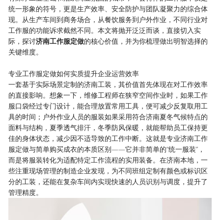
统一形象的符号，更是生产效率、安全防护与团队凝聚力的综合体
现。从生产车间到商务场合，从餐饮服务到户外作业，不同行业对
工作服的功能诉求截然不同。本文将抛开泛泛而谈，直接切入实
际，探讨
济南工作服定做
的核心价值，并为你梳理做出明智选择的
关键维度。
专业工作服定做如何实质提升企业运营效率
一套基于实际场景定制的济南工装，其价值首先体现在对工作效率
的直接影响。想象一下，维修工程师在狭窄空间作业时，如果工作
服口袋经过专门设计，能合理放置常用工具，便可减少反复取用工
具的时间；户外作业人员的服装如果采用符合济南夏冬气候特点的
面料与结构，夏季透气排汗，冬季防风保暖，就能帮助员工保持更
佳的身体状态，减少因不适导致的工作中断。这就是专业济南工作
服定做与简单购买成衣的本质区别——它并非简单的“统一服装”，
而是将服装转化为适配特定工作流程的实用装备。在济南本地，一
些注重现场管理的制造企业发现，为不同班组定制有颜色或标识区
分的工装，还能在复杂车间内实现快速的人员识别与调度，提升了
管理精度。