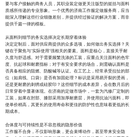
要与客户接触的商务人员，其职业装定做更关注版型的挺括与面料
质感所传递的专业形象。一个优秀的济南工作服定做服务商，应当
能深入理解这些行业细微差别，并提供经过验证的解决方案，而非
提供千篇一律的模板。
从面料到细节的务实选择决定长期穿着体验
决定定制后，面对供应商提供的众多选项，如何做出务实选择？关
键在于聚焦与“实际使用”强相关的要素。面料是核心，直接关乎耐
久度与舒适感。对于需要频繁洗涤的工装，应重点关注面料的色牢
度、抗起球和耐磨指标；对于有安全要求的场合，则需确认面料是
否具备相应的阻燃、防酸碱等认证。在工艺上，经常承受拉扯的部
位（如肩线、口袋）是否有加固处理？标识是采用易开裂的烫画，
还是更耐磨的刺绣或硅胶印？这些细节的成本差异，会在数月后的
日常穿着中显著体现。在济南的定做市场中，一套为汽修厂定制的
工装，如果在肘部、膝部采用加厚耐磨层，并使用抗油污面料，即
使单价稍高，其更长的使用寿命和更佳的防护性也意味着更低的长
期成本。
合体度与可持续性是不容忽视的隐形价值
工作服不合身，不仅影响形象，更会束缚动作，甚至带来安全隐