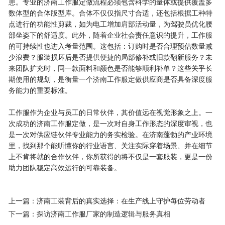
患。专业的济南工作服定做流程必须包含科学的量体或提供覆盖多
数体型的合体版型库。合体不仅仅指尺寸合适，还包括根据工种特
点进行的功能性剪裁，如为电工增加肩部活动量，为驾驶员优化腰
部坐姿下的舒适度。此外，随着企业社会责任意识的提升，工作服
的可持续性也进入考量范围。这包括：订购时是否合理预估数量减
少浪费？服装损坏后是否提供便捷的局部修补或旧款翻新服务？未
来团队扩充时，同一款面料和颜色是否能够顺利补单？这些关乎长
期使用的规划，是衡量一个济南工作服定做供应商是否具备深度服
务能力的重要标准。
工作服作为企业与员工的日常伙伴，其价值远在视觉形象之上。一
次成功的济南工作服定做，是一次对自身工作形态的深度审视，也
是一次对供应链伙伴专业能力的务实检验。在济南蓬勃的产业环境
里，找到那个能听懂你的行业语言、关注实际穿着场景、并在细节
上不肯将就的合作伙伴，你所获得的将不仅是一套服装，更是一份
助力团队稳定高效运行的可靠装备。
上一篇：济南工装背后的真实选择：在生产线上守护每位劳动者
下一篇：探访济南工作服厂家的制造逻辑与服务真相