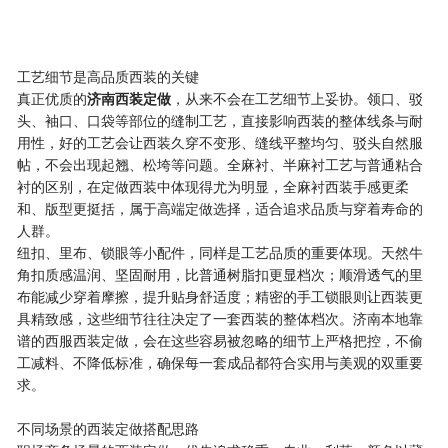
工艺细节是高品质西装的关键
真正优质的
济南西装定做
，从来不会在工艺细节上妥协。领口、驳
头、袖口、口袋等部位的缝制工艺，直接影响西装的整体线条与耐
用性，好的工艺会让西装久穿不变形、缝线平整均匀、驳头自然服
帖，不会出现起翘、松垮等问题。全麻衬、半麻衬工艺与普通粘合
衬的区别，在定做西装中体现得尤为明显，全麻衬西装手感更柔
和、版型更挺括，属于高端定做选择，适合追求品质与穿着寿命的
人群。
纽扣、里布、锁眼等小配件，同样是工艺品质的重要体现。天然牛
角扣质感温润、坚固耐用，比普通树脂扣更显档次；顺滑透气的里
布能减少穿着摩擦，提升贴身舒适度；精密的手工锁眼则让西装更
具精致感，这些细节往往决定了一套西装的整体档次。济南本地靠
谱的西服西装定做，会在这些容易被忽略的细节上严格把控，不偷
工减料、不降低标准，确保每一套成品都符合实用与美观的双重要
求。
不同场景的西装定做搭配思路