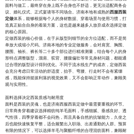
面料与做工，最终穿在身上既不合身也不舒适，更无法适配商务会
议、婚礼仪式、正式宴请等不同场合。济南本地有成熟的
西服西装
定做
体系，能够根据每个人的身材数据、穿着场景与使用习惯，打
造真正贴合自身的着装方案，这也是越来越多人放弃成衣选择定做
的核心原因。
定做西装的核心价值，在于从版型到细节的全方位适配，而不是简
单放大或缩小尺码。济南本地的专业定做服务，会对肩宽、胸围、
腰围、袖长、裤长等二十多个部位进行精准测量，结合每个人的身
形特点调整版型，溜肩、驼背、腰腹偏壮等常见身材问题，都能通
过合理的版型设计得到优化。不同于流水线生产的成衣，定做西装
会充分考虑日常活动的舒适度，抬手、弯腰、行走时不会有紧绷
感，既能保持挺拔利落的视觉效果，又不会影响正常动作，兼顾美
观与实用性。
面料选择决定西装质感与耐用度
面料是西装的灵魂，也是济南西服西装定做中最需要重视的环节。
日常商务穿着建议选择精纺纯羊毛面料，手感细腻、垂感良好、透
气性强，四季穿着都不会闷热，而且具备自然的抗皱能力，久坐之
后也能快速恢复平整，适合频繁出入职场、出差通勤的人群。预算
有限的情况下，可以选择羊毛与聚酯纤维的合理混纺面料，兼顾耐