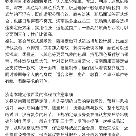
职场商务场景的西装定做，优先追求稳重、专业、利落，颜色以藏
青、深灰、黑色等经典色系为主，版型选择平驳领单排两粒扣，款
式简约不浮夸，既能适配公司会议、商务洽谈、职场面试等正式场
合，也能日常穿着不突兀。济南很多企业员工、职场新人都会选择
这类定做方案，实用性强、适配范围广，一套高品质商务西装可以
穿两到三年，性价比很高。
婚礼、宴会等仪式感场景，西装定做可以适当增加设计感，比如选
择戗驳领、双排扣，或者加入暗纹、刺绣等低调装饰，颜色可以选
择浅灰、雾霾蓝、卡其色等更显气质的色调，搭配同色系衬衫与领
带，整体造型优雅大气。针对团体职业装需求，济南西服西装定做
还支持统一款式、统一面料、批量制作，确保团队着装整齐规范，
同时兼顾每个人的合身度，适合金融、房产、教育、企事业单位等
有统一着装要求的群体。
济南本地定做西装的流程与注意事项
选择济南西服西装定做，首先要明确自己的穿着场景、预算与风格
偏好，再到店沟通细节、测量尺寸、挑选面料与款式，整个过程清
晰透明，没有复杂的环节。正规的定做服务会在确认方案后给出明
确的制作周期，一般在十五到三十天，期间会提供一次半成品试
穿，及时调整版型细节，保证最终成品完全合身。定做完成后，还
会提供免费修改、保养建议等后续服务，延长西装的使用寿命。