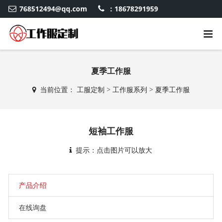
768512494@qq.com
：18678291959
夏季工作服
当前位置：
工服定制
>
工作服系列
>
夏季工作服
短袖工作服
提示：点击图片可以放大
产品介绍
在线询盘