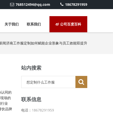
768512494@qq.com
18678291959
关于我们
联系我们
公司百度百科
新闻
济南工作服定制如何赋能企业形象与员工效能双提升
站内搜索
份认同的
产现场的
联系信息
制行业
餐饮品牌
电话：18678291959