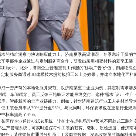
需求的精准洞察与快速响应能力上。济南夏季高温潮湿、冬季寒冷干燥的
汽车零部件企业通过与定制服务商合作，研发出采用相变材料的夏季工装
等实用设计。此外，济南企业普遍重视工作服的“移动广告”价值，例如物流
。定制服务商通过3D建模技术提前模拟工装上身效果，并建立本地化面料
形成一套严苛的本地化服务规范。以济南某重工企业为例，其定制需求涉
试、车间试穿、员工反馈三轮验证才能最终交付。这种“需求-设计-生产-
据库、智能裁剪的全产业链能力。例如，针对济南建筑行业工人身材差异
使工装合身率从70%提升至95%。与此同时，环保要求也在重塑行业规
中标率提高了35%。
某医疗企业通过AR试衣系统，让护士在虚拟场景中预览不同款式工装的
ES生产管理系统，可实时追踪每件工装的裁剪、缝制、质检进度，使济南
准服务：某连锁超市通过分析员工工装磨损数据，发现收银员肘部面料破