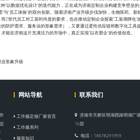
这种“以数据优化设计”的迭代能力，正在成为济南定制企业构建竞争壁垒的
需”与“员工体验”的双向创新。随着济南产业升级步伐加快，生物医药、新
而Z世代员工对工装时尚度的要求，也在推动定制企业探索“工装潮牌化”
业的防护需求、服务业的形象需求），又要通过柔性供应链和数字化工具
才能在济南这片充满活力的市场中，真正实现“以衣塑企”的价值创造。
职业形象升级
网站导航
联系我们
作
济南市天桥区明湖西路明湖广场
工作服定做厂家首页
服定
16层
工作服系列
营
电话：18678291959
服装知识