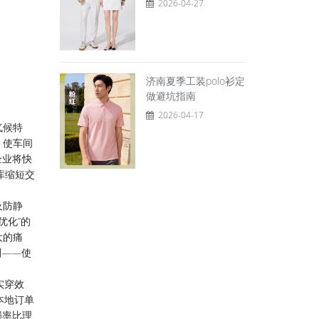
2026-04-27
济南夏季工装polo衫定
做避坑指南
2026-04-17
气候特
，使车间
企业将快
库缩短交
及防静
优化”的
大的痛
则——使
实穿效
本地订单
损率比理