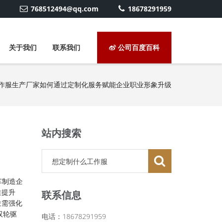
768512494@qq.com
18678291959
关于我们
联系我们
公司百度百科
作服生产厂家如何通过定制化服务赋能企业职业形象升级
站内搜索
车制造企
性提升
联系信息
位需强化
双轮驱
电话：18678291959