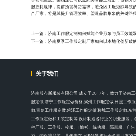
服损耗规律，提前预警补货需求，避免因工服短缺导致
产厂家，将是其提升管理效率、塑造品牌形象的关键路
上一篇：济南工作服定制如何赋能企业形象与员工效能
下一篇：济南夏季工作服定制厂家如何以本地化创新破
关于我们
济南服布斯服装有限公司 成立于2017年，致力于济南工
服定做,济宁工作服定做价格,滨州工作服定做,日照工作
做,青岛工作服定做,菏泽工作服定做,聊城工作服定做,东
工作服定做和工装定制等,设计制造各行业的职业服装，
种厂服、工作服、校服、T恤衫、练功服、隔离服、广告
衫、劳保护品等。几年来在上级领导和社会各界朋友的