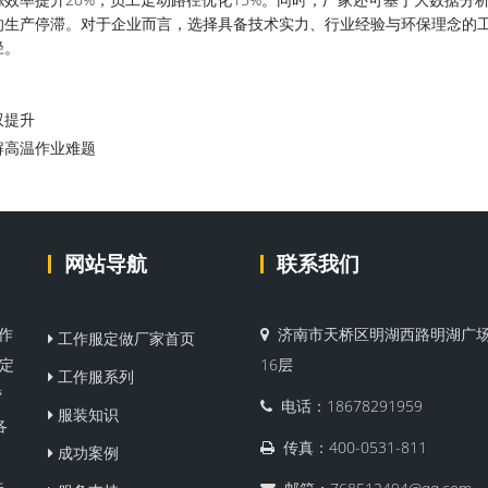
的生产停滞。对于企业而言，选择具备技术实力、行业经验与环保理念的
径。
双提升
解高温作业难题
网站导航
联系我们
作
济南市天桥区明湖西路明湖广场
工作服定做厂家首页
服定
16层
工作服系列
营
电话：18678291959
服装知识
各
传真：400-0531-811
成功案例
关