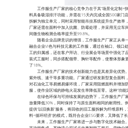
工作服生产厂家的核心竞争力在于其“场景化定制+
料具备吸湿排汗功能，并需在15天内完成全国500家
拆解为独立单元，同时采用智能吊挂系统提升生产效率
厂家还需在面料中加入抗菌、防霉处理，并采用无尘车
间微生物检测合格率提升至99.8%。
随着企业品牌意识的增强，工作服生产厂家正从单一
融合企业VI色与科技元素的工作服，通过在袖口、领口
工的归属感，还在客户拜访、行业展会等场景中强化了品
装式工服时，同步搭配领带、胸针等配件，使整体形象更
了18%。
工作服生产厂家的技术创新能力也是其差异化优势
紫外线、速干等多重功能。厂家通过研发新型复合面料
对石油化工等易燃易爆环境，厂家采用阻燃面料并增加防静电
服，使作业区域的静电火花发生率降低至零。这种“功能定
在绿色环保与可持续发展的趋势下，工作服生产厂
放量降低30%，同时保持了与原生面料相同的耐用性。
提供“以旧换新”服务，将回收的旧工服拆解为纤维原料
料+循环经济”的模式，既符合企业ESG要求，又降低了
未来，工作服生产厂家将进一步与数字化技术融合。
等功能集成。某物流公司试点此类智能工服后，货物分拣