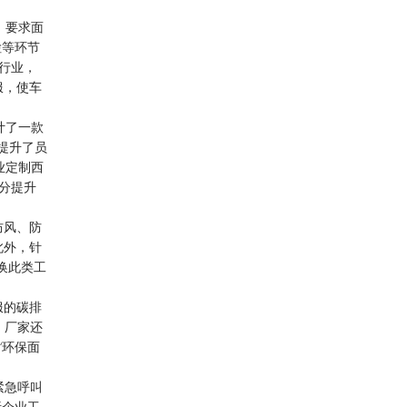
，要求面
检等环节
行业，
服，使车
计了一款
提升了员
业定制西
分提升
防风、防
此外，针
更换此类工
服的碳排
，厂家还
“环保面
紧急呼叫
析企业工