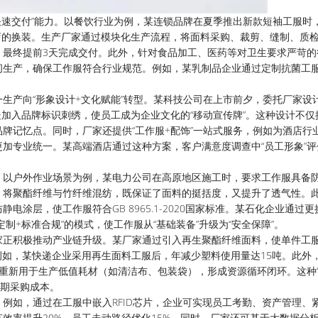
快速交付”能力。以餐饮行业为例，某连锁品牌在夏季推出新款短袖工服时
门店的换装。生产厂家通过模块化生产流程，将面料采购、裁剪、缝制、质
，最终提前3天完成交付。此外，针对食品加工、医药等对卫生要求严苛的
间生产，确保工作服符合行业规范。例如，某乳制品企业通过定制抗菌工
生产向“形象设计+文化赋能”转型。某科技公司在上市前夕，委托厂家设
处加入品牌标识刺绣，使员工成为企业文化的“移动宣传牌”。这种设计不仅
牌记忆点。同时，厂家还提供“工作服+配饰”一站式服务，例如为酒店行
加专业统一。某高端酒店通过这种方案，客户满意度调查中“员工形象”评
。以户外作业场景为例，某电力公司在高原地区施工时，要求工作服具备
，将聚酯纤维与竹纤维混纺，既保证了面料的挺括度，又提升了透气性。
涂层，使工作服符合GB 8965.1-2020国家标准。某石化企业通过
制+标准合规”的模式，使工作服从“基础装备”升级为“安全保障”。
家正积极推动产业链升级。某厂家通过引入再生聚酯纤维面料，使单件工
例如，某快递企业采用再生面料工服后，年减少塑料使用量达15吨。此外
，重新用于生产低值耗材（如清洁布、包装袋），形成资源循环闭环。这种
长期采购成本。
例如，通过在工服中嵌入RFID芯片，企业可实现员工考勤、资产管理、
效率提升20%，员工走动路径优化15%。同时，厂家还可基于大数据分